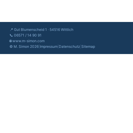
📍 Gut Blumenscheid 1 · 54516 Wittlich
📞 06571 / 14 90 91
🌐 www.m-simon.com
© M. Simon 2026
|
Impressum
|
Datenschutz
|
Sitemap