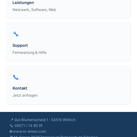
Leistungen
Netzwerk, Software, Web
🔧
Support
Fernwartung & Hilfe
📞
Kontakt
Jetzt anfragen
📍 Gut Blumenscheid 1 · 54516 Wittlich
📞 06571 / 14 90 91
🌐 www.m-simon.com